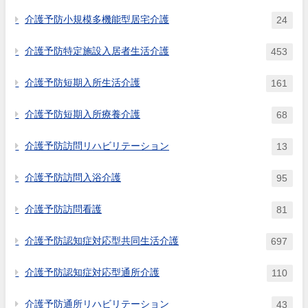
算定に関する基準、指定施設サ
介護予防小規模多機能型居宅介護
24
ービス等に要する費用の額の算
定に関する基準、指定介護予防
介護予防特定施設入居者生活介護
453
サービスに要する費用の額の算
定に関する基準、指定介護予防
介護予防短期入所生活介護
161
支援に要する費用の額の算定に
関する基準、指定地域密着型サ
介護予防短期入所療養介護
68
ービスに要する費用の額の算定
に関する基準及び指定地域密着
介護予防訪問リハビリテーション
13
型介護予防サービスに要する費
用の額の算定に関する基準の制
介護予防訪問入浴介護
95
定に伴う介護給付費算定に係る
体制等に関する届出等における
介護予防訪問看護
81
留意点について」（平成12年３
月８日老企第41号）に定める
介護予防認知症対応型共同生活介護
697
「介護給付費算定に係る体制等
状況一覧表（居宅サービス・施
介護予防認知症対応型通所介護
110
設サービス・居宅介護支援）」
等はどのように記載させればよ
介護予防通所リハビリテーション
43