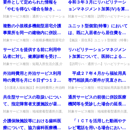
要件として定められた情報を
令和３年３月にリハビリテーシ
「やむを得ない場合を除き、す
ョンマネジメント加算(Ⅳ)を算定
べて提出すること」とされてい
する場合に、令和３年３月末ま
対象サービス種別：通所リハビリテーショ
対象サービス種別：訪問リハビリテーショ
ン,地域密着型通所介護,通所介護,認知症対
ン,通所リハビリテーション基準種別:介護
れるが、「やむを得ない場合」
でにＶＩＳＩＴ（通所・訪問リ
複数の小規模多機能型居宅介護
ユニット型個室(特養）において
応型通所介護,短期入所生活介護,短期入所
報酬「リハビリテーションマネジメント加
とはどのような場合か。
ハビリテーションの質の評価デ
療養介護,小規模多機...
算(Ⅳ)について」質問令...
事業所を同一の建物内に併設す
は、既に入居者から居住費を徴
ータ収集に係るシステム）への
ることはできるか。また、同一
収しているところだが、現行の
対象サービス種別：小規模多機能型居宅介
【施設・居住系】ユニット型個室（特養）
データ提出ができていない場
護基準種別:設備基準「事業所の併設等」
で報酬から切り分けられた居住費の算定内
敷地に別棟で併設することはど
報酬から切り分けられた居住費
サービスを提供する前に利用申
リハビリテーションマネジメン
合、データ提出はどのように行
質問複数の小規模多機能型居宅介護事業所
容。既に自己負担化した12,000円と居住費
うか。
の算定内容についてご教示願い
を同一の建物内に併設するこ...
全体60,000円の...
込者に対し、健康診断を受ける
ト加算について、医師による説
えばよいか。
たい。
ように求めることはできるか。
明があった月のみ270単位が加算
対象サービス種別：短期入所生活介護,介
【訪問リハ・通所リハ】リハビリテーショ
護予防短期入所生活介護基準種別:運営基
ンマネジメント加算の270単位は、医師の
また、健康診断書作成にかかる
されるのか。
外泊時費用と外泊サービス利用
平成２７年４月から福祉用具
準「サービス利用提供前の健康診断の費用
説明があった月のみ加算されるのか。3月
費用の負担はどのように取り扱
負担とサービス提供拒否」質...
に1回以上説明していれば...
時の費用を月に６日ずつ１２日
専門相談員の要件が見直される
うべきか。（短期入所生活介
間算定することは可能か。
ことに伴う経過措置について、
【介護老人福祉施設】外泊時費用と外泊時
対象サービス種別：特定福祉用具販売基準
護、介護老人保健施設における
在宅サービス利用の費用を、月に6日ずつ
種別:人員基準「福祉用具専門相談員の資
① 人員基準についても経過措
共生型サービスの取扱いについ
通所サービスの前後に併設医療
短期入所療養介護）
12日間算定できるか。可能である。出
格要件について」質問 平成２７年４月か
置期間中は養成研修修了者の配
典：平成30年度介護報酬改定...
ら福祉用具専門相談員の要件...
て、指定障害者支援施設が昼間
機関等を受診した場合の延長加
置により満たされるということ
に行う日中活動系サービスは共
算について
対象サービス種別：地域密着型通所介護,
対象サービス種別：地域密着型通所介護,
でよいか。 ② 経過措置の適用
通所介護,認知症対応型通所介護基準種別:
通所介護,認知症対応型通所介護基準種別:
生型サービスの対象であるか。
介護保険施設等における歯科医
「ＩＣＴを活用した動画やテ
は既に福祉用具専門相談員とし
その他Q&A「障害者施設が日中に提供す
運営基準「併設医療機関の受診の場合の取
る共生型サービスについて...
り扱い」質問通所サービス...
療について、協力歯科医療機関
レビ電話を用いる場合において
て従事している者のみ対象とな