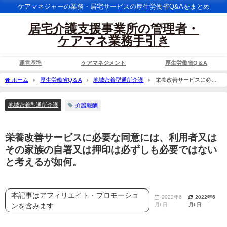
ケアマネジャーの業務・居宅サービスの厚生労働省Q&Aをまとめ
居宅介護支援事業所の管理者・
ケアマネ業務手引き
運営基準
ケアマネジメント
厚生労働省Q＆A
ホーム
厚生労働省Q＆A
地域密着型通所介護
栄養改善サービスに必要
な同意には、利用者又はその家族の自署又は押印は必ずしも必要ではないと考えるが
如何。
地域密着型通所介護
介護報酬
栄養改善サービスに必要な同意には、利用者又は
その家族の自署又は押印は必ずしも必要ではない
と考えるが如何。
本記事はアフィリエイト・プロモーショ
2022年6
2022年6
ンを含みます
月6日
月6日