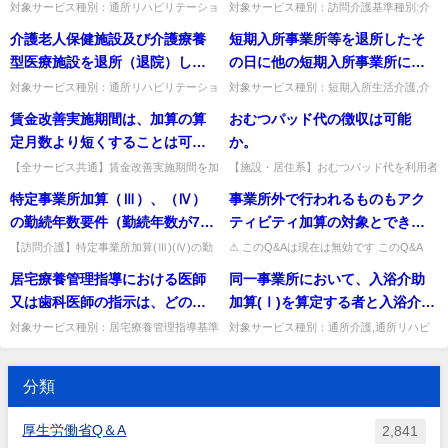
のみが歯科医療を提供すること
は、理学療法士等がＡＤＬ及び
るのか。
対象サービス種別：通所リハビリテーショ
対象サービス種別：訪問介護基準種別:介
ン,地域密着型通所介護,通所介護,認知症対
護報酬「生活機能向上連携加算について」
となるのか。
ＩＡＤＬに関する利用者の状況
介護老人保健施設及び介護療養
短期入所事業所等を退所したそ
応型通所介護,短期入所生活介護,短期入所
質問 「ＩＣＴを活用した動画やテレビ電
について適切に把握することが
療養介護,福祉用具貸...
話を用いる場合においては、...
型医療施設を退所（退院）した
の日に他の短期入所事業所に入
できるよう、理学療法士等とサ
日及び短期入所療養介護のサー
所する場合の送迎加算の算定に
対象サービス種別：通所リハビリテーショ
対象サービス種別：短期入所生活介護,介
ービス提供責任者で事前に方法
ン,地域密着型通所介護,通所介護,認知症対
護予防短期入所生活介護基準種別:介護報
ビス終了日（退所日）におい
ついて
賃金改善実施期間は、加算の算
おむつパッド代の徴収は可能
等を調整するものとする」とあ
応型通所介護,短期入所生活介護,短期入所
酬「送迎加算」質問短期入所事業所等を退
て、訪問看護費、訪問リハビリ
療養介護,福祉用具貸...
所したその日に他の短期入所...
定月数より短くすることは可能
か。
るが、具体的にはどのような方
テーション費、居宅療養管理指
か。
法があるのか。
【全サービス共通】賃金改善実施期間を加
【施設・居住系】おむつパッド代を利用者
導費及び通所リハビリテーショ
算の算定月数より短くできるか。加算の算
から徴収できるか。施設・短期入所ではお
特定事業所加算（Ⅲ）、（Ⅳ）
事業所外で行われるものもアク
ン費は算定できないとされてい
定月数と同じ月数とする必要があり、短縮
むつ費用は保険給付対象で徴収不可。通所
はできない。出典：平成24...
系・GH・特定施設は例外。...
の勤続年数要件（勤続年数が7年
ティビティ加算の対象とできる
るが、退所日において福祉系サ
以上の訪問介護員等を30％以上
のか。
ービス（訪問介護等）を利用し
【訪問介護】特定事業所加算(Ⅲ)(Ⅳ)の勤
⚠ このQ&Aは現在は無効です このQ&A
続7年以上30％以上要件の割合はどう算出
は、その後の制度改正等により削除・無効
とする要件）における具体的な
た場合は別に算定できるか。
居宅療養管理指導における医師
同一事業所において、入浴介助
するか。前年度11か月又は前3月の平均を
となっています（処遇改善加算など、要件
割合はどのように算出するの
常勤換算方法で算出...
が変更さ...
又は歯科医師の指示は、どのよ
加算(Ⅰ)を算定する者と入浴介助
か。
うな方法で行えばよいか。
加算(Ⅱ)を算定する者が混在して
対象サービス種別：居宅療養管理指導基準
対象サービス種別：通所介護,通所リハビ
種別:運営基準「医師又は歯科医師の指
リテーション,地域密着型通所介護,介護予
も差し支えないか。また、混在
示」質問居宅療養管理指導における医師又
防認知症対応型通所介護,認知症対応型通
しても差し支えない場合、「指
は歯科医師の指示は、どのよう...
所介護基準種別:介護報酬...
分類
定居宅サービスに要する費用の
額の算定に関する基準、指定居
厚生労働省Q＆A
2,841
宅介護支援に要する費用の額の