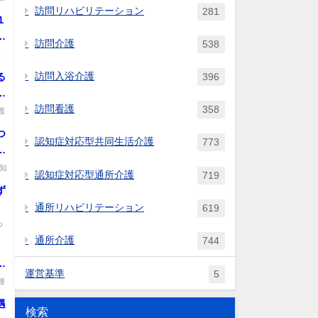
訪問リハビリテーション
281
１
た
訪問介護
538
設
護
.
訪問入浴介護
る
396
リ
訪問看護
358
護
等
つ
認知症対応型共同生活介護
773
こ
。
知
認知症対応型通所介護
719
ず
通所リハビリテーション
619
つ
通所介護
744
と
運営基準
5
種
遇
検索