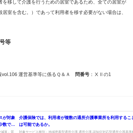
者を移して介護を行うための居室であるため、全ての居室が
般居室を含む。）であって利用者を移す必要がない場合は、
。
号等
情報vol.106 運営基準等に係るＱ＆Ａ
問番号
：ⅩⅡの1
スが対象
介護保険では、利用者が複数の通所介護事業所を利用するこ
少数であ
は可能であるか。
の実施地
中減算」質
対象サービス種別：地域密着型通所介護,通所介護,認知症対応型通所介護基準