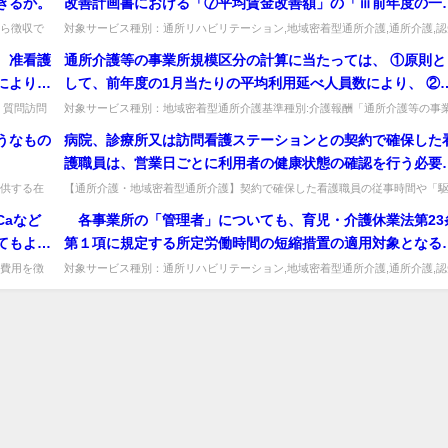
きるか。
改善計画書における「⑦平均賃金改善額」の「ⅲ前年度の一
当たりの常勤換算職員数」は、「原則として、本計画書を提
ら徴収で
対象サービス種別：通所リハビリテーション,地域密着型通所介護,通所介護,認
る。出...
症対応型通所介護,短期入所生活介護,短期入所療養介護,訪問介護,...
する前月の常勤換算方法により算出する」とされているが、
、准看護
通所介護等の事業所規模区分の計算に当たっては、 ①原則と
員数の変動があった場合など、前月の実績を用いることが適
により准
して、前年度の1月当たりの平均利用延べ人員数により、 ②
でないと考えられる事業所においては、過去３ヶ月の平均値
士が訪問
外的に、前年度の実績が6月に満たない又は前年度から定員
」質問訪問
対象サービス種別：地域密着型通所介護基準種別:介護報酬「通所介護等の事
前々月の実績など、他の期間の実績を用いることは可能か。
こと...
所規模区分の計算」質問通所介護等の事業所規模区分の計算に当たっては、...
聴覚士の
25％以上変更して事業を行う事業者においては、便宜上、利
うなもの
病院、診療所又は訪問看護ステーションとの契約で確保した
どのよう
定員の90％に予定される1月当たりの営業日数を乗じて得た
護職員は、営業日ごとに利用者の健康状態の確認を行う必要
により、 事業所規模の区分を判断することとなる。 しかし
あるが、その場合どの程度の従事時間が必要か。また、事業
供する在
【通所介護・地域密着型通所介護】契約で確保した看護職員の従事時間や「
②を利用することにより、年度末に定員規模を大幅に縮小し
設事業...
けつけられる体制」の距離はどの程度か。一概に示せないが、健康状態確認や..
に駆けつけることができる体制とは、どの程度の距離を想定
Caなど
各事業所の「管理者」についても、育児・介護休業法第23
年度を越して当該年度の事業所規模が確定した後に定員を変
ているのか。
てもよい
第１項に規定する所定労働時間の短縮措置の適用対象となる
前の規模に戻す等、事業所規模の実態を反映しない不適切な
か？
用が行われる可能性も考えられるが、その対応如何。
費用を徴
対象サービス種別：通所リハビリテーション,地域密着型通所介護,通所介護,認
で適切...
症対応型通所介護,短期入所生活介護,短期入所療養介護,福祉用具貸...