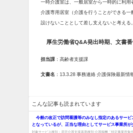
一時介護室は、一般居室から一時的に利用
介護専用居室（介護を行うことができる一
設けないこととして差し支えないと考える
厚生労働省Q&A発出時期、文書番
担当課
：高齢者支援課
文書名
：13.3.28 事務連絡 介護保険最新
こんな記事も読まれています
今般の改正で訪問看護等のみなし指定のあるサービ
となっているが、正当な理由としてサービス事業所が
ることをもって判断する場合に、みなし事業所は通常
対象サービス種別：居宅介護支援基準種別:介護報酬「特定事業所集