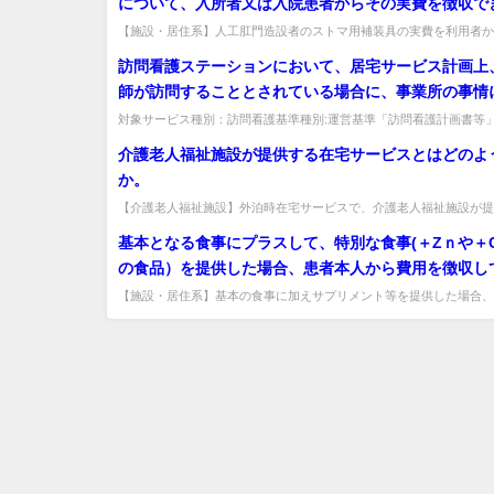
について、入所者又は入院患者からその実費を徴収で
【施設・居住系】人工肛門造設者のストマ用補装具の実費を利用者か
きるか。その他利用料として実費徴収可。障害者施策の給付にも配慮す
訪問看護ステーションにおいて、居宅サービス計画上
師が訪問することとされている場合に、事業所の事情
看護師ではなく理学療法士、作業療法士又は言語聴覚
対象サービス種別：訪問看護基準種別:運営基準「訪問看護計画書等
看護ステーションにおいて、居宅サービス計画上、准看護師が訪問する
する場合については理学療法士、作業療法士又は言語
介護老人福祉施設が提供する在宅サービスとはどのよ
場合の所定単位数を算定する場合とあるが具体的には
か。
に考えればよいか。
【介護老人福祉施設】外泊時在宅サービスで、介護老人福祉施設が提
宅サービスとはどのようなものか。他のサービス事業所への委託や、併
基本となる食事にプラスして、特別な食事(＋Zｎや＋
の食品）を提供した場合、患者本人から費用を徴収し
か。
【施設・居住系】基本の食事に加えサプリメント等を提供した場合、
収してよいか。特別な食事としての提供は想定されず、基本の食事の中