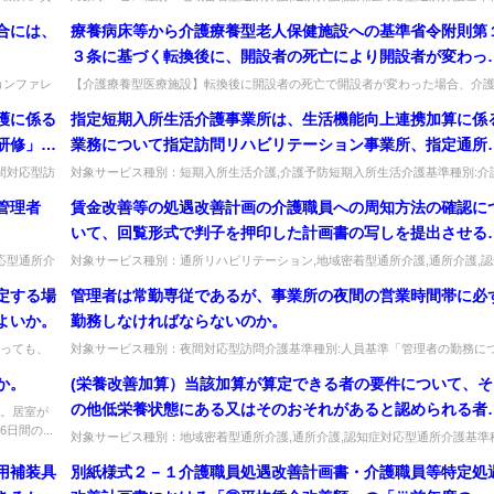
てい...
別:運営基準「複数の通所介護事業所の利用」質問介護保険では、利用者...
合には、
療養病床等から介護療養型老人保健施設への基準省令附則第
３条に基づく転換後に、開設者の死亡により開設者が変わっ
場合であっても、引き続き介護療養型老人保健施設の基本施
カンファレ
【介護療養型医療施設】転換後に開設者の死亡で開設者が変わった場合、介
には...
療養型老健の基本施設サービス費を算定できるか。開設者の変更のみであれば..
サービス費を算定することができるのか。
護に係る
指定短期入所生活介護事業所は、生活機能向上連携加算に係
研修」の
業務について指定訪問リハビリテーション事業所、指定通所
ものがあ
ハビリテーション事業所又は医療提供施設と委託契約を締結
間対応型訪
対象サービス種別：短期入所生活介護,介護予防短期入所生活介護基準種別:介
報酬「生活機能向上連携加算について」質問指定短期入所生活介護事業所...
し、業務に必要な費用を指定訪問リハビリテーション事業所
管理者
賃金改善等の処遇改善計画の介護職員への周知方法の確認に
に支払うことになると考えてよいか。
いて、回覧形式で判子を押印した計画書の写しを提出させる
と等が考えられるが、具体的にどのように周知すればよいか
応型通所介
対象サービス種別：通所リハビリテーション,地域密着型通所介護,通所介護,認
..
症対応型通所介護,短期入所生活介護,短期入所療養介護,福祉用具貸...
定する場
管理者は常勤専従であるが、事業所の夜間の営業時間帯に必
よいか。
勤務しなければならないのか。
っても、
対象サービス種別：夜間対応型訪問介護基準種別:人員基準「管理者の勤務に
いて」質問管理者は常勤専従であるが、事業所の夜間の営業時間帯に必ず勤...
か。
(栄養改善加算）当該加算が算定できる者の要件について、そ
の他低栄養状態にある又はそのおそれがあると認められる者
。居室が
間の...
は具体的内容如何。また、食事摂取量が不良の者（７５％以
対象サービス種別：地域密着型通所介護,通所介護,認知症対応型通所介護基準
別:介護報酬「栄養改善加算（通所サービス）」質問(栄養改善加算）当...
下）とはどういった者を指すのか。
用補装具
別紙様式２－１介護職員処遇改善計画書・介護職員等特定処