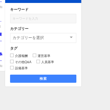
月
出
知
キーワード
職
当
例
や
を
業
カテゴリー
用
看
数
が
、
所
駆
タグ
、
.
し
条
更
介護報酬
運営基準
の
運
その他Q&A
人員基準
知
設備基準
検索