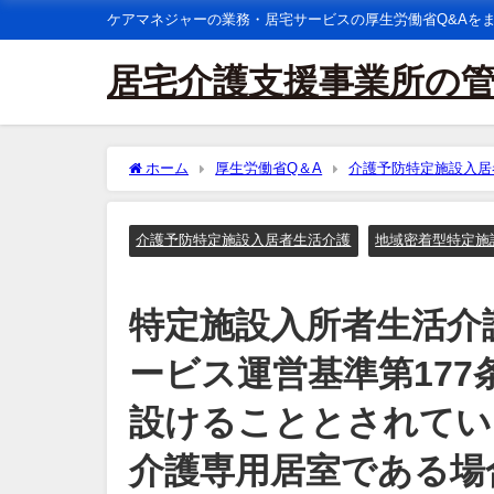
ケアマネジャーの業務・居宅サービスの厚生労働省Q&Aを
居宅介護支援事業所の
ホーム
厚生労働省Q＆A
介護予防特定施設入居
運営基準第177条第３項において一時介護室を設けるこ
室を設ける必要はないと考えるがどうか。
介護予防特定施設入居者生活介護
地域密着型特定施
特定施設入所者生活介
ービス運営基準第17
設けることとされてい
介護専用居室である場