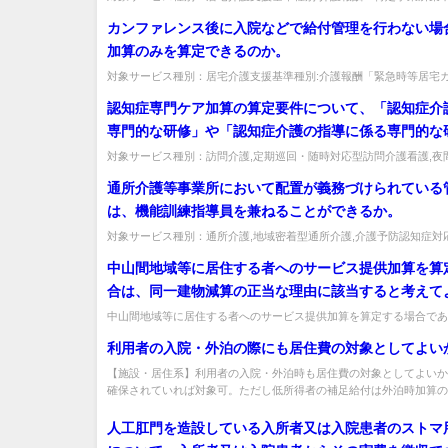
問 今般の改正で訪問看護等のみなし指定のあるサービスが対象となっ
域内の事業所としてカウントするのかお聞きしたい。
カンファレンス後に入院などで給付管理を行わない場
加算のみを算定できるのか。
対象サービス種別：居宅介護支援基準種別:介護報酬「緊急時等居宅
ンス加算」質問カンファレンス後に入院などで給付管理を行わない場合
認知症専門ケア加算の算定要件について、「認知症介
専門的な研修」や「認知症介護の指導に係る専門的な
うち、認知症看護に係る適切な研修とは、どのような
対象サービス種別：訪問介護,定期巡回・随時対応型訪問介護看護,夜
問介護,介護予防訪問入浴介護,訪問入浴介護,通所介護,地域密着型通...
るか。
通所介護等事業所において配置が義務づけられている
は、機能訓練指導員を兼ねることができるか。
対象サービス種別：通所介護,地域密着型通所介護,介護予防認知症対
護,認知症対応型通所介護基準種別:人員基準「管理者と機能訓練指導員.
中山間地域等に居住する者へのサービス提供加算を算
合は、同一建物減算の正当な理由に該当すると考えて
中山間地域等に居住する者へのサービス提供加算を算定する場合であ
同一建物減算の「正当な理由」には該当しません。...
利用者の入院・外泊の際にも居住費の対象としてよい
【施設・居住系】利用者の入院・外泊時も居住費の対象としてよいか
確保されていれば対象可。ただし低所得者の補足給付は外泊時加算の6日
人工肛門を造設している入所者又は入院患者のストマ