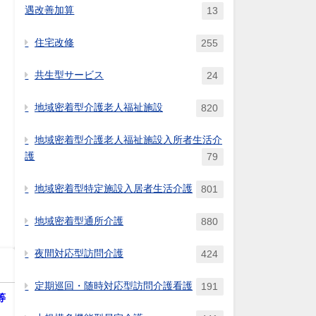
遇改善加算
13
住宅改修
255
共生型サービス
24
地域密着型介護老人福祉施設
820
地域密着型介護老人福祉施設入所者生活介
護
79
地域密着型特定施設入居者生活介護
801
地域密着型通所介護
880
夜間対応型訪問介護
424
定期巡回・随時対応型訪問介護看護
191
等
、