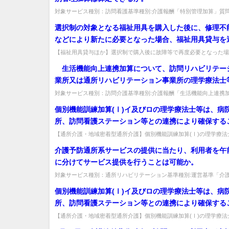
対象サービス種別：訪問看護基準種別:介護報酬「特別管理加算」質
士等による訪問看護のみを利用する利用者について特別管理加算は算定
選択制の対象となる福祉用具を購入した後に、修理不
などにより新たに必要となった場合、福祉用具貸与を
ことは可能か。また販売後に身体状況の変化等により
【福祉用具貸与ほか】選択制で購入後に故障等で再度必要となった場
を選択できるか。いずれも可能（身体状況等を踏まえ十分に検討して判
の他の福祉用具を貸与することは可能か。
生活機能向上連携加算について、訪問リハビリテー
業所又は通所リハビリテーション事業所の理学療法士
ビス提供責任者が同行して居宅を訪問する場合に限り
対象サービス種別：訪問介護基準種別:介護報酬「生活機能向上連携
問 生活機能向上連携加算について、訪問リハビリテーション事業所又
を満たすのか。
個別機能訓練加算(Ⅰ)イ及びロの理学療法士等は、病
所、訪問看護ステーション等との連携により確保する
てもよいか。
【通所介護・地域密着型通所介護】個別機能訓練加算(Ⅰ)の理学療法
機関との連携で確保してよいか。事業所への配置が必要で、連携による確
介護予防通所系サービスの提供に当たり、利用者を午
に分けてサービス提供を行うことは可能か。
対象サービス種別：通所リハビリテーション基準種別:運営基準「介
介護・通所リハビリテーション （サービスの提供方法）」質問介護予防
個別機能訓練加算(Ⅰ)イ及びロの理学療法士等は、病
所、訪問看護ステーション等との連携により確保する
てもよいか。
【通所介護・地域密着型通所介護】個別機能訓練加算(Ⅰ)の理学療法
機関との連携で確保してよいか。事業所への配置が必要で、連携による確