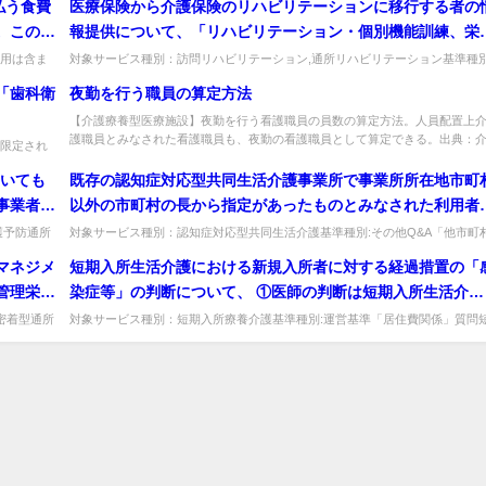
払う食費
医療保険から介護保険のリハビリテーションに移行する者の
。この場
報提供について、「リハビリテーション・個別機能訓練、栄
係る費用
管理及び口腔管理の実施に関する基本的な考え方並びに事務
用は含ま
対象サービス種別：訪問リハビリテーション,通所リハビリテーション基準種別
住費で...
運営基準「リハビリテーション計画書」質問医療保険から介護保険のリハ...
の給与は
理手順及び様式例の提示について」（令和３年３月16日老認
「歯科衛
夜勤を行う職員の算定方法
0316第３号、老老発0316第２号）の別紙様式２－２－１を
【介護療養型医療施設】夜勤を行う看護職員の員数の算定方法。人員配置上
って、保険医療機関から介護保険のリハビリテーション事業
護職員とみなされた看護職員も、夜勤の看護職員として算定できる。出典：介..
限定され
が情報提供を受け、当該事業所の医師が利用者を診療すると
指示が...
ついても
既存の認知症対応型共同生活介護事業所で事業所所在地市町
もに、別紙様式２－２－１に記載された内容について確認し
事業者に
以外の市町村の長から指定があったものとみなされた利用者
リハビリテーションの提供を開始しても差し支えないと判断
して評価
が、入院等でグループホームを退居した場合、退院後、再度
た場合には、例外として、別紙様式２－２－１をリハビリテ
護予防通所
対象サービス種別：認知症対応型共同生活介護基準種別:その他Q&A「他市町
...
の利用者」質問既存の認知症対応型共同生活介護事業所で事業所所在地市...
かった者
居するときには、改めて事業所所在地市町村の同意を得て指
ション計画書と見なしてリハビリテーションの算定を開始し
マネジメ
短期入所生活介護における新規入所者に対する経過措置の「
を受けないといけないのか。
もよいとされている。 １） 医療保険から介護保険のリハビ
管理栄養
染症等」の判断について、 ①医師の判断は短期入所生活介護
リテーションへ移行する者が、当該保険医療機関を介護保険
配置して
の利用ごとに必要になるのか。 ②医師の判断はショートステ
密着型通所
対象サービス種別：短期入所療養介護基準種別:運営基準「居住費関係」質問
リハビリテーション事業所として利用し続ける場合であって
期入所生活介護における新規入所者に対する経過措置の「感染症等」の判断...
加算を算
イ事業者が仰ぐのか。 ③医師とは、主治医、配置医師どちら
同様の取扱いをしてよいか。また、その場合、保険医療機関
場合は、
でもよいのか。
で当該の者を診療し、様式２－２－１を記載して情報提供を
った医師と、介護保険のリハビリテーション事業所側で情報
供を受ける医師が同一であれば、情報提供を受けたリハビリ
ーション事業所の医師の診療を省略して差し支えないか。
２） 医療保険から介護保険のリハビリテーションへ移行す