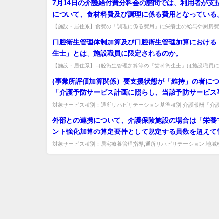
7月14日の介護給付費分科会の諮問では、利用者が支
について、食材料費及び調理に係る費用となっている
合の調理に係る費用となっている。この場合の調理に
【施設・居住系】食費の「調理に係る費用」に栄養士の給与や厨房費
れるか。栄養士等の給与は含まず、厨房の光熱水費・固定資産物品は居
には、調理員の給与は含まれ、栄養士(管理栄養士）
口腔衛生管理体制加算及び口腔衛生管理加算における
入っていないと考えるが、いかがか。
生士」とは、施設職員に限定されるのか。
【施設・居住系】口腔衛生管理加算等の「歯科衛生士」は施設職員に
るか。施設雇用でも協力歯科医療機関の歯科衛生士でも可（歯科医師の
(事業所評価加算関係）要支援状態が「維持」の者に
「介護予防サービス計画に照らし、当該予防サービス
よるサービスの提供が終了したと認める者に限る」と
対象サービス種別：通所リハビリテーション基準種別:介護報酬「介
介護・通所リハビリテーション （事業所評価加算）」質問(事業所評価加
対象者に加わっているが、要支援状態区分に変更がな
外部との連携について、介護保険施設の場合は「栄養
は、サービスの提供は終了しないのではないか。
ント強化加算の算定要件として規定する員数を超えて
士を置いているもの又は常勤の管理栄養士を１名以上
対象サービス種別：居宅療養管理指導,通所リハビリテーション,地域
介護,通所介護,認知症対応型通所介護,認知症対応型共同生活介護,看...
いるものに限る。」とあるが、栄養マネジメント強化
定せず、介護保険施設に常勤の管理栄養士が１名いる
当該施設の管理栄養士が兼務できるのか。