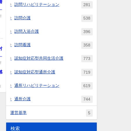
情
訪問リハビリテーション
281
養
処
:
訪問介護
538
発
も
訪問入浴介護
396
介
所
.
と
訪問看護
358
村
、
し
認知症対応型共同生活介護
773
入
ー
村
定
て
認知症対応型通所介護
感
719
の
通所リハビリテーション
619
短
も
側
通所介護
744
行
提
運営基準
5
テ
検索
る