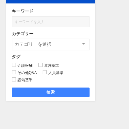
リ
キーワード
指
ー
希
、
カテゴリー
及
整
２
タグ
所
し
介護報酬
運営基準
その他Q&A
人員基準
設備基準
検索