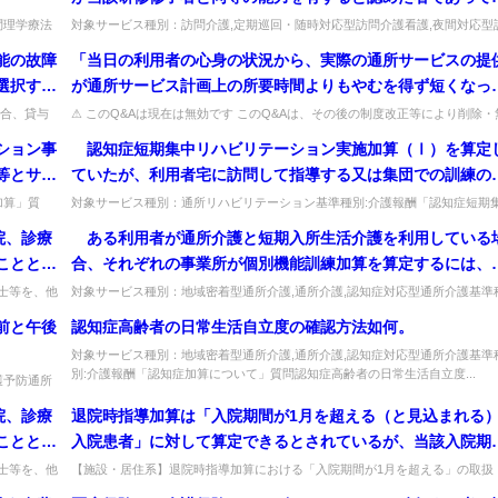
認知症介護指導者養成研修を修了した者について、認知症専
問理学療法
対象サービス種別：訪問介護,定期巡回・随時対応型訪問介護看護,夜間対応型
でき...
問介護,介護予防訪問入浴介護,訪問入浴介護,介護予防特定施設入居者...
ケア加算における認知症介護実践リーダー研修修了者として
能の故障
「当日の利用者の心身の状況から、実際の通所サービスの提
なすことはできないか。
選択する
が通所サービス計画上の所要時間よりもやむを得ず短くなっ
同じ種目
場合には通所サービス計画上の単位数を算定して差し支えな
合、貸与
⚠ このQ&Aは現在は無効です このQ&Aは、その後の制度改正等により削除・
断）。...
効となっています（処遇改善加算など、要件が変更さ...
い。」とされているが、具体的にどのような内容なのか。
ション事
認知症短期集中リハビリテーション実施加算（Ⅰ）を算定
等とサー
ていたが、利用者宅に訪問して指導する又は集団での訓練の
算定要件
が利用者の状態に合っていると判断した場合、認知症短期集
加算」質
対象サービス種別：通所リハビリテーション基準種別:介護報酬「認知症短期
は通所...
中リハビリテーション実施加算」質問 認知症短期集中リハビリテーション...
リハビリテーション実施加算（Ⅱ）に移行することができる
院、診療
ある利用者が通所介護と短期入所生活介護を利用している
か。
こととし
合、それぞれの事業所が個別機能訓練加算を算定するには、
宅訪問は別々に行う必要があるか。
士等を、他
対象サービス種別：地域密着型通所介護,通所介護,認知症対応型通所介護基準
...
別:介護報酬「個別機能訓練加算について」質問 ある利用者が通所介護...
前と午後
認知症高齢者の日常生活自立度の確認方法如何。
対象サービス種別：地域密着型通所介護,通所介護,認知症対応型通所介護基準
別:介護報酬「認知症加算について」質問認知症高齢者の日常生活自立度...
護予防通所
通...
院、診療
退院時指導加算は「入院期間が1月を超える（と見込まれる
こととし
入院患者」に対して算定できるとされているが、当該入院期
の取扱いについて
士等を、他
【施設・居住系】退院時指導加算における「入院期間が1月を超える」の取扱
...
い。医療保険病床から介護保険病床へ転床した場合は通算した入院期間で判断..