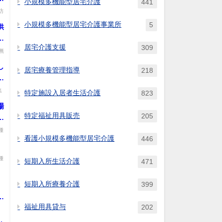
小規模多機能型居宅介護
441
門
訪
み
小規模多機能型居宅介護事業所
5
供
た
居宅介護支援
309
無
し
居宅療養管理指導
218
方
中
集
特定施設入居者生活介護
823
場
特定福祉用具販売
205
居
種
看護小規模多機能型居宅介護
446
種
短期入所生活介護
471
短期入所療養介護
399
）
間
福祉用具貸与
202
.