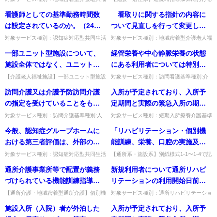
「共生型通所介護」、「共生型
祉施設基準種別:介護報酬「夜間職員配置
「入院期間が1月を超える」の取扱い。医
が夜勤の時間帯を通じて勤務し
されているが、当該入院期間の
権利・義務を明らかにするため
看護師としての基準勤務時間数
看取りに関する指針の内容に
短期入所生活介護」として指定
加算」質問夜勤基準を1 人以上上回らなけ
療保険病床から介護保険病床へ転床した場
なければならないということ
取扱いについて
に作成されるもので、利用者の
ればならないとは、基準を...
合は通算した入院期間で判断...
は設定されているのか。（24時
ついて見直しを行って変更した
が必要となるのか。それとも
か。
要望に沿って適切な介護サービ
間オンコールとされているが、
場合には、既存の入所者等に対
「みなし指定」されるのか。
対象サービス種別：認知症対応型共同生活
対象サービス種別：地域密着型介護老人福
スを提供するため、原則とし
介護基準種別:介護報酬「医療連携体制加
祉施設基準種別:介護報酬「「看取り介護
必要とされる場合に勤務すると
して、改めて説明を行い、同意
一部ユニット型施設について、
経管栄養や中心静脈栄養の状態
て、介護サービス計画に従っ
算」質問看護師としての基準勤務時間数は
加算」の見直し関係」質問 看取りに関す
いった対応でよいか。）
を得る必要があるか。
設定されているのか。（24...
る指針の内容について見直し...
施設全体ではなく、ユニット部
にある利用者については特別管
て、利用者が受けることができ
分と従来型部分それぞれで最低
理加算（Ⅰ）と特別管理加算
る(希望する）個々の介護サービ
【介護老人福祉施設】一部ユニット型施設
対象サービス種別：訪問看護基準種別:介
に適用される単位数の考え方。定員31〜
護報酬「特別管理加算」質問経管栄養や中
基準＋4人以上の配置が必要とし
（Ⅱ）のどちらを算定するの
スの内容及び料金などを定める
訪問介護又は介護予防訪問介護
入所が予定されており、入所予
50人規模と同じ単位数が適用され、部分
心静脈栄養の状態にある利用者については
ているのはなぜか。
か。
ものである。 ①居宅介護支援サ
定員29人以下も同様。出典...
特別管理加算（Ⅰ）と特別管...
の指定を受けていることをもっ
定期間と実際の緊急入所の期間
ービス契約書及び付属書類 ②訪
て、同一の事業所が障害者自立
が重なっている場合であって
対象サービス種別：訪問介護基準種別:人
対象サービス種別：短期入所療養介護基準
問介護サービス契約書及び付属
員基準「人員配置基準」質問訪問介護又は
種別:介護報酬「認知症行動・心理症状緊
支援法における居宅介護等（居
も、本来の入所予定日前に緊急
今般、認知症グループホームに
「リハビリテーション・個別機
書類 ③訪問入浴介護サービス契
介護予防訪問介護の指定を受けていること
急対応加算 」質問入所が予定されてお
宅介護、同行援護、行動援護又
に入所した場合には、７日分算
をもって、同一の事業所が障...
り、入所予定期間と実際の緊急...
おける第三者評価は、外部の者
能訓練、栄養、口腔の実施及び
約書及び付属書類 ④訪問看護サ
は重度訪問介護）の指定を受け
定が可能か。
による評価と運営推進会議にお
一体的取組について」の別紙様
ービス契約書及び付属書類 ⑤訪
対象サービス種別：認知症対応型共同生活
【通所系・施設系】別紙様式1-1〜1-4で記
る場合のサービス提供責任者の
介護,介護予防認知症対応型共同生活介護
録した情報とLIFE入力項目の対応。リハ
ける評価のいずれかから受ける
式1-1〜1-4を用いて利用者の情
問リハビリテーションサービス
通所介護事業所等で配置が義務
新規利用者について通所リハビ
配置はどのように取り扱うの
基準種別:運営基準「運営推進会議を活用
計画書・栄養・口腔・個別機能訓練の各項
こととされたが、運営推進会議
報を記録した場合、科学的介護
契約書及び付属書類 ⑥居宅療養
した評価」質問今般、認知症...
目がLIFEの対応...
づけられている機能訓練指導員
リテーションの利用開始日前に
か。
における評価を実施した場合、
情報システム（LIFE）への入力
管理指導サービス契約書及び付
に加えて、個別機能訓練加算(Ⅰ)
利用者の居宅を訪問した場合
【通所介護・地域密着型通所介護】個別機
対象サービス種別：通所リハビリテーショ
第三者評価及び運営推進会議の
項目との対応はどうなっている
属書類 ⑦通所介護サービス契約
能訓練加算(Ⅰ)のため、配置義務の機能訓
ン基準種別:介護報酬「リハビリテーショ
イ又はロのために専ら機能訓練
は、通所リハビリテーションの
施設入所（入院）者が外泊した
入所が予定されており、入所予
両方を開催したものとして取り
のか。
練指導員に加えて別に理学療法士等を配置
ンマネジメント加算」質問新規利用者につ
書及び付属書類 ⑧通所リハビリ
指導員の職務に従事する理学療
算定基準を満たすのか。 また、