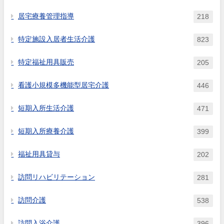
居宅療養管理指導
218
特定施設入居者生活介護
823
特定福祉用具販売
205
看護小規模多機能型居宅介護
446
短期入所生活介護
471
短期入所療養介護
399
福祉用具貸与
202
訪問リハビリテーション
281
訪問介護
538
訪問入浴介護
396