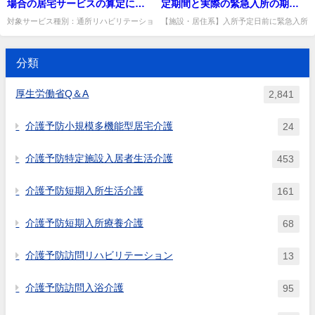
する必要があるか。配置基...
いて通所リハビリテーション...
場合の居宅サービスの算定につ
定期間と実際の緊急入所の期間
扱うのか。
テーションサービス契約書及び
法士等を配置する必要があるの
新規利用者について、介護予防
いて
が重なっている場合であって
対象サービス種別：通所リハビリテーショ
【施設・居住系】入所予定日前に緊急入所
付属書類 ⑨短期入所生活介護サ
か。
通所リハビリテーションの利用
ン,地域密着型通所介護,通所介護,認知症対
した場合、認知症行動・心理症状緊急対応
も、本来の入所予定日前に緊急
ービス契約書及び付属書類 ⑩短
開始日前に利用者の居宅を訪問
応型通所介護,短期入所生活介護,短期入所
加算は算定できるか。緊急入所した日から
に入所した場合には、７日分算
期入所療養介護サービス契約書
療養介護,福祉用具貸...
7日以内で算定できる。出典...
した場合は、介護予防通所リハ
分類
定できるのか。
及び付属書類 ⑪認知症対応型共
ビリテーションの算定基準を満
同生活介護サービス契約書及び
たすのか。 ※令和3年度介護報酬
厚生労働省Q＆A
2,841
付属書類 ⑫特定施設入所者生活
改定に関するQ&A（vol.2）（令
介護サービス契約書及び付属書
和3年3月23日）問34で修正。
介護予防小規模多機能型居宅介護
24
類 ⑬福祉用具貸与サービス契約
書及び付属書類 ⑭介護福祉施設
介護予防特定施設入居者生活介護
453
サービス契約書及び付属書類 ⑮
介護保健施設サービス契約書及
介護予防短期入所生活介護
161
び付属書類 ⑯介護療養型医療施
設サービス契約書及び付属書類
介護予防短期入所療養介護
68
介護予防訪問リハビリテーション
13
介護予防訪問入浴介護
95