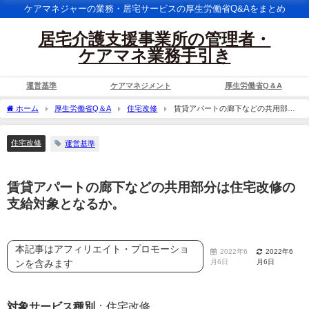
ケアマネジャーの業務・居宅サービスの厚生労働省Q&Aをまとめ
居宅介護支援事業所の管理者・
ケアマネ業務手引き
運営基準
ケアマネジメント
厚生労働省Q＆A
ホーム
厚生労働省Q＆A
住宅改修
賃貸アパートの廊下などの共用部分
は住宅改修の支給対象となるか。
住宅改修
運営基準
賃貸アパートの廊下などの共用部分は住宅改修の
支給対象となるか。
本記事はアフィリエイト・プロモーショ
2022年6
2022年6
ンを含みます
月6日
月6日
対象サービス種別
：住宅改修