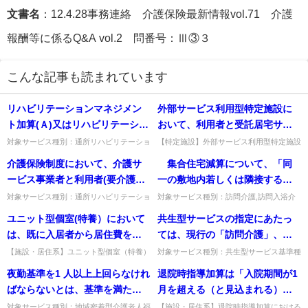
文書名
：12.4.28事務連絡 介護保険最新情報vol.71 介護
報酬等に係るQ&A vol.2 問番号：Ⅲ③３
こんな記事も読まれています
リハビリテーションマネジメン
外部サービス利用型特定施設に
ト加算(Ａ)又はリハビリテーショ
おいて、利用者と受託居宅サー
ンマネジメント加算(Ｂ)は、多職
ビス事業者の契約関係はどのよ
対象サービス種別：通所リハビリテーショ
【特定施設】外部サービス利用型特定施設
ン基準種別:介護報酬「リハビリテーショ
における利用者と受託居宅サービス事業者
種協働にて行うリハビリテーシ
うになるか。
介護保険制度において、介護サ
集合住宅減算について、「同
ンマネジメント加算」質問リハビリテーシ
の契約関係。利用者は特定施設事業者と契
ョンのプロセスを評価する加算
ョンマネジメント加算(Ａ)...
約し、受託事業者とは直接の...
ービス事業者と利用者(要介護認
一の敷地内若しくは隣接する敷
とされているが、PT、OT等のリ
定を受けた者又はその保護者
地内の建物」であっても「サー
対象サービス種別：通所リハビリテーショ
対象サービス種別：訪問介護,訪問入浴介
ハビリテーション関係職種以外
ン,地域密着型通所介護,通所介護,認知症対
護,訪問看護,訪問リハビリテーション,居宅
等）との間で介護サービスの提
ビス提供の効率化につながらな
ユニット型個室(特養）において
共生型サービスの指定にあたっ
の者(介護職員等）が直接リハビ
応型通所介護,短期入所生活介護,短期入所
療養管理指導,夜間対応型訪問介護基準種
供に伴う次のような契約書を作
い場合には、減算を適用すべき
療養介護,福祉用具貸...
別:介護報酬「集合住宅...
は、既に入居者から居住費を徴
ては、現行の「訪問介護」、
リテーションを行っても良い
成した場合、これらの契約書は
ではないこと」とされている
収しているところだが、現行の
「通所介護」、「短期入所生活
か。
【施設・居住系】ユニット型個室（特養）
対象サービス種別：共生型サービス基準種
印紙税の課税文書に該当するの
が、具体的にはどのような範囲
で報酬から切り分けられた居住費の算定内
別:その他Q&A「共生型サービスの指定に
報酬から切り分けられた居住費
介護」として指定するのか。そ
夜勤基準を1 人以上上回らなけれ
退院時指導加算は「入院期間が1
でしょうか。 なお、これらの契
を想定しているのか。
容。既に自己負担化した12,000円と居住費
ついて」質問共生型サービスの指定にあた
の算定内容についてご教示願い
れとも、新しいサービス類型と
全体60,000円の...
っては、現行の「訪問介護...
ばならないとは、基準を満たし
月を超える（と見込まれる）入
約書は、介護保険制度におい
たい。
して、「共生型訪問介護」、
た上で、加配分の1 人は同じ人間
院患者」に対して算定できると
て、サービス事業者と利用者の
対象サービス種別：地域密着型介護老人福
【施設・居住系】退院時指導加算における