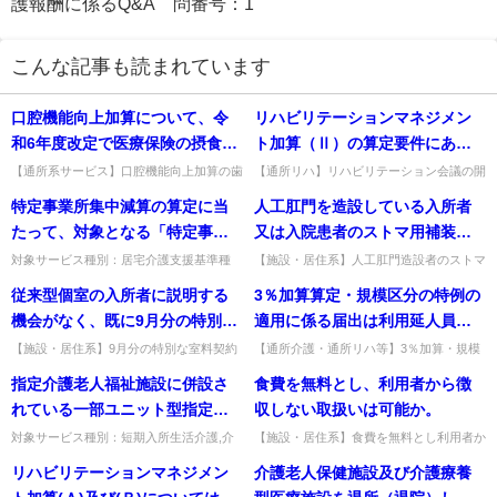
護報酬に係るQ&A 問番号：1
こんな記事も読まれています
口腔機能向上加算について、令
リハビリテーションマネジメン
和6年度改定で医療保険の摂食機
ト加算（Ⅱ）の算定要件にある
能療法との算定に関する記載が
リハビリテーション会議の開催
【通所系サービス】口腔機能向上加算の歯
【通所リハ】リハビリテーション会議の開
科医療との重複判断に係る平成21年
催頻度を満たせない場合、リハビリテーシ
削除されたが、歯科医療との重
頻度を満たすことができなかっ
特定事業所集中減算の算定に当
人工肛門を造設している入所者
Q&A(vol.2)問1の取扱い。令和6年度改定を
ョンマネジメント加算(Ⅱ)は取得できる
複の有無の判断に係る平成21年
た場合、当該加算は取得できな
もって廃止（摂食・...
か。開催回数を満たす必要が...
たって、対象となる「特定事業
又は入院患者のストマ用補装具
Q&A（vol.2）問1の取扱いはど
いのか。
所」の範囲は、同一法人単位で
について、入所者又は入院患者
対象サービス種別：居宅介護支援基準種
【施設・居住系】人工肛門造設者のストマ
うなるか。
別:介護報酬「特定事業所集中減算」質問
用補装具の実費を利用者から徴収できる
判断するのか、あるいは、系列
からその実費を徴収できるか。
従来型個室の入所者に説明する
3％加算算定・規模区分の特例の
特定事業所集中減算の算定に当たって、対
か。その他利用料として実費徴収可。障害
法人まで含めるのか。
象となる「特定事業所」の範囲...
者施策の給付にも配慮する。出...
機会がなく、既に9月分の特別な
適用に係る届出は利用延人員数
室料の契約を交わしてしまった
の減少が生じた月の翌月15日ま
【施設・居住系】9月分の特別な室料契約
【通所介護・通所リハ等】3％加算・規模
を既に交わした場合でも契約変更で経過措
区分の特例の届出が翌月15日までにない
が、これから、当該契約を変更
でに行うこととされているが、
指定介護老人福祉施設に併設さ
食費を無料とし、利用者から徴
置の対象になるか。9月分の室料を受けず
場合、算定・適用できるか。届出がなけれ
し、9月分の特別な室料の支払い
同日までに届出がなされなかっ
9月中に契約変更すれば対象...
ば算定・適用できない。出典...
れている一部ユニット型指定短
収しない取扱いは可能か。
を受けないことで、経過措置の
た場合、加算算定や特例の適用
期入所生活介護事業所が、指定
対象サービス種別：短期入所生活介護,介
【施設・居住系】食費を無料とし利用者か
対象となることは可能か。
を行うことはできないのか。
護予防短期入所生活介護基準種別:運営基
ら徴収しない取扱いは可能か。法改正の趣
の更新の際に、２つの事業所と
リハビリテーションマネジメン
介護老人保健施設及び介護療養
準「旧一部ユニット型事業所の併設の取扱
旨や質低下のおそれから適当でないと考え
して指定された場合、それぞれ
い」質問指定介護老人福祉施...
られる。出典：平成17年1...