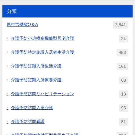
を付すことは可能か。
緩和」質問 病院、診療所又は訪問看護ス
出典：平成17年10月改定関係Q&A 問
を行う必要があるが、その場合
テーションとの契約で確保し...
20。...
分類
どの程度の従事時間が必要か。
また、事業所に駆けつけること
厚生労働省Q＆A
2,841
ができる体制とは、距離的にど
の程度離れた範囲までを想定し
介護予防小規模多機能型居宅介護
24
ているのか。
介護予防特定施設入居者生活介護
453
介護予防短期入所生活介護
161
介護予防短期入所療養介護
68
介護予防訪問リハビリテーション
13
介護予防訪問入浴介護
95
介護予防訪問看護
81