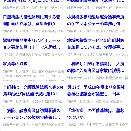
ト加算(Ａ)及び(Ｂ)については、
型医療施設を退所（退院）した
の事業所について、介護老人福
当該加算を取得するに当たっ
日及び短期入所療養介護のサー
対象サービス種別：訪問リハビリテーショ
対象サービス種別：通所リハビリテーショ
祉施設に併設する事業所となる
ン,通所リハビリテーション基準種別:介護
ン,地域密着型通所介護,通所介護,認知症対
て、初めて通所リハビリテーシ
ビス終了日（退所日）におい
口腔衛生の管理体制に関する管
小規模多機能型居宅介護事業所
のか。
報酬「リハビリテーションマネジメント加
応型通所介護,短期入所生活介護,短期入所
ョン計画を作成して同意を得た
て、訪問看護費、訪問リハビリ
算」質問リハビリテーショ...
療養介護,福祉用具貸...
理計画の立案は、歯科医師又は
のケアマネジャーの業務は何
日の属する月から取得すること
テーション費、居宅療養管理指
歯科医師の指示を受けた歯科衛
か。 また、小規模多機能型居宅
対象サービス種別：介護予防特定施設入居
対象サービス種別：小規模多機能型居宅介
とされているが、通所リハビリ
導費及び通所リハビリテーショ
者生活介護,特定施設入居者生活介護,施設
護基準種別:運営基準「ケアマネジャーの
生士による技術的助言及び指導
介護事業所は居宅介護支援事業
認知症短期集中リハビリテーシ
地域密着型サービスの市町村独
テーションの提供がない場合で
ン費は算定できないとされてい
系サービス,介護予防認知症対応型共同生
業務」質問小規模多機能型居宅介護事業所
に基づき行われるが、技術的助
所の指定をとらなければならな
活介護,認知症対応型共同...
のケアマネジャーの業務は何...
ョン実施加算（Ⅰ）で入所者が
自加算については、介護従事者
も、当該月に当該計画の説明と
るが、退所日において福祉系サ
言及び指導を行う歯科医師は、
いのか。
退所後生活する居宅又は社会福
処遇改善加算の算定における介
同意のみを得れば取得できるの
ービス（訪問介護等）を利用し
【介護老人保健施設】認知症短期集中リハ
【全サービス共通】地域密着型サービスの
協力歯科医療機関の歯科医師で
加算(Ⅰ)で居宅等を訪問する職種に限定は
市町村独自加算を、処遇改善加算算定の介
祉施設等を訪問する際、訪問す
護報酬総単位数に含めてよい
か。
た場合は別に算定できるか。
家賃等の取扱
看取りに関する指針は、入所
なければならないのか。
あるか。職種の限定はないが、居宅等の情
護報酬総単位数に含めてよいか。含める取
る職種に限定はあるか。
か。
報を計画作成者に共有でき...
扱いとなる。出典：平成24...
の際に入所者又は家族に説明
対象サービス種別：認知症対応型共同生活
介護基準種別:運営基準「グループホーム
し、同意を得ることとされてい
対象サービス種別：地域密着型介護老人福
における家賃」質問家賃等の取扱回答 痴
祉施設基準種別:介護報酬「「看取り介護
るが、入所後に入所者の心身の
呆対応型共同生活介護の報酬...
市町村は、介護保険法第78条の4
例えば、平成18年度より全国社
加算」の見直し関係」質問 看取りに関す
状況が変化し看取り介護の必要
る指針は、入所の際に入所者...
第4項及び同法施行規則第131条
会福祉協議会が認定し、日本介
性が認められる場合に、その時
の9の規定に基づき独自に定める
護福祉士会等が実施する「介護
対象サービス種別：小規模多機能型居宅介
対象サービス種別：訪問介護,定期巡回・
に説明し、同意を得たとして算
護基準種別:その他Q&A「事業所指定」質
随時対応型訪問介護看護,夜間対応型訪問
指定基準において、小規模多機
福祉士ファーストステップ研
病院、診療所又は訪問看護ス
「準個室」の面積基準は、壁芯
定はできないのか。
問市町村は、介護保険法第78条の4第4項
介護,介護予防訪問入浴介護,訪問入浴介護,
能型居宅介護支援事業者は他の
修」については、認知症介護実
及び同法施行規則第13...
介護予防特定施設入居者...
テーションとの契約で確保した
でよいか。
介護保険サービスの経験を3年以
践リーダー研修相当として認め
看護職員は、営業日ごとに事業
対象サービス種別：地域密着型通所介護基
【施設・居住系】準個室の面積基準は壁芯
上有する事業者とする等の要件
られるか。
準種別:人員基準「看護職員の配置基準の
で測定してよいか。壁芯での測定でよい。
所内で利用者の健康状態の確認