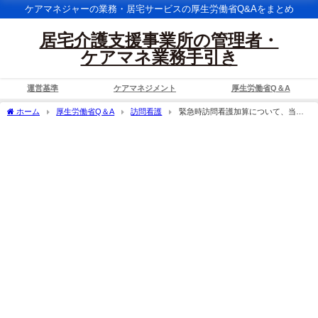
ケアマネジャーの業務・居宅サービスの厚生労働省Q&Aをまとめ
居宅介護支援事業所の管理者・
ケアマネ業務手引き
運営基準
ケアマネジメント
厚生労働省Q＆A
ホーム
厚生労働省Q＆A
訪問看護
緊急時訪問看護加算について、当該
月において利用者が一度も計画的な訪問看護を受けていない時点で緊急時訪問を受
け、その直後に入院したような場合に、当該緊急時訪問の所要時間に応じた所定単位
数の訪問看護費と緊急時訪問看護加算をそれぞれ算定できるか。