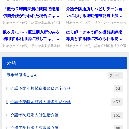
活意欲が増進されるよう利用者
退所した後、介護予防訪問介護等を利用で
障等で再度必要となった場合、貸与を選択
定額報酬の介護予防訪問介護費
場合、福祉用具貸与を選択する
得している場合、リハビリテー
「概ね２時間未満の間隔で指定
介護予防通所リハビリテーショ
を援助することとなっている
きるか。1月から特定施設の利用日数を減
できるか。いずれも可能（身体状況等を踏
等は算定できないとあるが、例
ことは可能か。また販売後に身
ション会議を通じてリハビリテ
じた日数で日割り請求できる...
まえ十分に検討して判断）。...
訪問介護が行われた場合には、
ンにおける運動器機能向上加算
が、類似する訓練項目を準備し
えば、月途中に介護予防特定施
体状況の変化等により同じ種目
ーション計画を作成する必要が
それぞれの所要時間を合算す
を算定するための人員の配置
た場合でも、複数の種類の訓練
対象サービス種別：訪問介護基準種別:運
対象サービス種別：通所リハビリテーショ
設を退所し、その後、介護予防
の他の福祉用具を貸与すること
あるが、当該リハビリテーショ
営基準「2時間未満の間隔」質問「概ね２
ン基準種別:介護報酬「介護予防通所介
る」とあるが、概ね２時間未満
は、PT,OT,STではなく、看護職
項目と認められるのか。
数ヶ月に1～2度短期入所のみを
はり師・きゅう師を機能訓練指
訪問介護等を利用することはで
は可能か。
ン会議を合同で開催することは
時間未満の間隔で指定訪問介護が行われた
護・通所リハビリテーション （選択的サ
の間隔とは、いつの時点からい
員ではいけないのか。
場合には、それぞれの所要時...
ービス：運動器機能向上加算）...
利用する利用者に対しては、サ
導員とする際に求められる要件
きないのか。
可能か。
つの時点までを指すのか。
ービス利用票の作成されない月
となる、「理学療法士、作業療
対象サービス種別：居宅介護支援基準種
対象サービス種別：認知症対応型通所介護
別:介護報酬「数ヶ月に１～２度短期入所
基準種別:人員基準「個別機能訓練加算、
があるため、給付管理票を作成
法士、言語聴覚士、看護職員、
のみを利用する居宅介護支援費」質問数ヶ
機能訓練体制加算について」質問はり師・
できない月があるが、当該居宅
柔道整復師又はあん摩マッサー
月に1～2度短期入所のみを利...
きゅう師を機能訓練指導員と...
分類
サービス計画を作成した居宅介
ジ指圧師の資格を有する機能訓
護支援事業所は給付管理票を国
練指導員を配置した事業所で6月
厚生労働省Q＆A
2,841
保連に提出する月分しか居宅介
以上機能訓練指導に従事した経
護支援費を請求することはでき
験」について、その実務時間・
介護予防小規模多機能型居宅介護
24
ないのか。
日数や実務内容に規定はあるの
か。
介護予防特定施設入居者生活介護
453
介護予防短期入所生活介護
161
介護予防短期入所療養介護
68