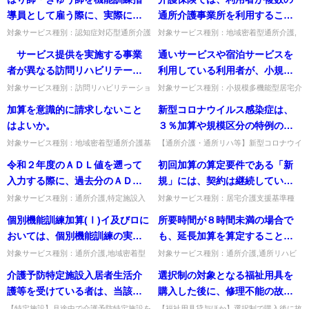
が同一月に管理した場合も月1回か。イ又
用料に含まれる施設サービスであり徴収で
に対してそれぞれ管理を実施し
はロのいずれかを月1回に限...
きない。出典：運営基準等に...
導員として雇う際に、実際に、
通所介護事業所を利用すること
た場合であっても、月1回に限り
理学療法士、作業療法士、言語
は可能であるか。
対象サービス種別：認知症対応型通所介護
対象サービス種別：地域密着型通所介護,
算定するのか。
基準種別:人員基準「個別機能訓練加算、
通所介護,認知症対応型通所介護基準種別:
聴覚士、看護職員、柔道整復師
サービス提供を実施する事業
通いサービスや宿泊サービスを
機能訓練体制加算について」質問はり師・
運営基準「複数の通所介護事業所の利用」
又はあん摩マッサージ指圧師の
きゅう師を機能訓練指導員と...
質問介護保険では、利用者...
者が異なる訪問リハビリテーシ
利用している利用者が、小規模
資格を有する機能訓練指導員を
ョンと通所リハビリテーション
多機能型居宅介護事業所におい
対象サービス種別：訪問リハビリテーショ
対象サービス種別：小規模多機能型居宅介
配置した事業所で6月以上機能訓
ン基準種別:介護報酬「リハビリテーショ
護基準種別:運営基準「事業所での訪問看
の利用者がおり、それぞれの事
て、訪問看護を利用することは
加算を意識的に請求しないこと
新型コロナウイルス感染症は、
練指導に従事した経験を有する
ンマネジメント加算」質問 サービス提供
護の利用」質問通いサービスや宿泊サービ
業所がリハビリテーションマネ
可能か。
を実施する事業者が異なる訪...
スを利用している利用者が、...
はよいか。
３％加算や規模区分の特例の対
ことをどのように確認するの
ジメント加算（Ⅱ）を取得して
象となる感染症とされている
か。
対象サービス種別：地域密着型通所介護基
【通所介護・通所リハ等】新型コロナウイ
いる場合、リハビリテーション
準種別:介護報酬「加算の請求」質問加算
ルス感染症は3％加算や規模区分特例の対
（※）が、令和５年度も引き続
令和２年度のＡＤＬ値を遡って
初回加算の算定要件である「新
会議を通じてリハビリテーショ
を意識的に請求しないことはよいか。回
象として令和5年度も継続するか。継続す
き同加算や特例の対象となる感
答 入浴介助加算や個別機能訓...
る（対象外とする際は事務連...
入力する際に、過去分のＡＤＬ
規」には、契約は継続している
ン計画を作成する必要がある
染症と考えてよいか。
値については評価者がリハビリ
が給付管理を初めて行う利用者
が、当該リハビリテーション会
対象サービス種別：通所介護,特定施設入
対象サービス種別：居宅介護支援基準種
居者生活介護,介護老人福祉施設,地域密着
別:介護報酬「介護予防支援（初回加
担当者や介護職であり、一定の
を含むと解してよいか。
議を合同で開催することは可能
個別機能訓練加算(Ⅰ)イ及びロに
所要時間が８時間未満の場合で
型通所介護,認知症対応型通所介護,地域密
算）」質問初回加算の算定要件である「新
研修を受けていないが問題ない
か。 サービス提供を実施する事
着型特定施設入居者生活...
規」には、契約は継続しているが給...
おいては、個別機能訓練の実施
も、延長加算を算定することは
か。
業者が異なる訪問リハビリテー
にあたり、利用者の生活機能の
できるか。
対象サービス種別：通所介護,地域密着型
対象サービス種別：通所介護,通所リハビ
ションと通所リハビリテーショ
通所介護基準種別:介護報酬「個別機能訓
リテーション,地域密着型通所介護,介護予
向上に資するよう複数の種類の
介護予防特定施設入居者生活介
選択制の対象となる福祉用具を
ンの利用者がおり、それぞれの
練加算(Ⅰ)イ及びロの訓練項目②」質問個
防認知症対応型通所介護,認知症対応型通
訓練項目を準備し、その項目の
別機能訓練加算(Ⅰ)イ及...
所介護基準種別:介護報酬...
護等を受けている者は、当該サ
購入した後に、修理不能の故障
事業所がリハビリテーションマ
選択に当たっては、利用者の生
ービスの利用の間、月当たりの
などにより新たに必要となった
ネジメント加算(Ａ)又は(Ｂ)を取
【特定施設】月途中で介護予防特定施設を
【福祉用具貸与ほか】選択制で購入後に故