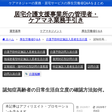
ケアマネジャーの業務・居宅サービスの厚生労働省Q&Aをまとめ
居宅介護支援事業所の管理者・
ケアマネ業務手引き
運営基準
ケアマネジメント
厚生労働省Q＆A
ホーム
厚生労働省Q＆A
介護予防特定施設入居者生活介護
認知症高齢
者の日常生活自立度の確認方法如何。
介護予防特定施設入居者生活介護
介護予防訪問入浴介護
地域密着型特定施設入居者生活介護
夜間対応型訪問介護
定期巡回・随時対応型訪問介護看護
特定施設入居者生活介護
訪問介護
訪問入浴介護
介護報酬
認知症高齢者の日常生活自立度の確認方法如何。
本記事はアフィリエイト・プロモーショ
2026年7
2026年7
ンを含みます
月8日
月8日