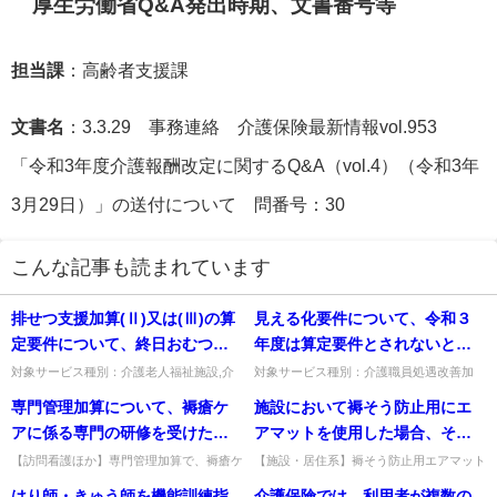
厚生労働省Q&A発出時期、文書番号等
担当課
：高齢者支援課
文書名
：3.3.29 事務連絡 介護保険最新情報vol.953
「令和3年度介護報酬改定に関するQ&A（vol.4）（令和3年
3月29日）」の送付について 問番号：30
こんな記事も読まれています
排せつ支援加算(Ⅱ)又は(Ⅲ)の算
見える化要件について、令和３
定要件について、終日おむつを
年度は算定要件とされないとあ
使用していた入所者が、夜間の
るが、令和３年度においては特
対象サービス種別：介護老人福祉施設,介
対象サービス種別：介護職員処遇改善加
護老人保健施設,介護医療院,地域密着型介
算・介護職員等特定処遇改善加算基準種
みのおむつ使用となった場合
定加算に基づく取組を公表する
専門管理加算について、褥瘡ケ
施設において褥そう防止用にエ
護老人福祉施設,看護小規模多機能型居宅
別:介護報酬「」質問見える化要件につい
は、排せつ状態の改善と評価し
必要はないのか。
介護基準種別:介護報酬「...
て、令和３年度は算定要件とされ...
アに係る専門の研修を受けた看
アマットを使用した場合、その
て差し支えないか。
護師と特定行為研修を修了した
費用を利用者から徴収できる
【訪問看護ほか】専門管理加算で、褥瘡ケ
【施設・居住系】褥そう防止用エアマット
アの研修看護師と特定行為研修修了看護師
の使用費用を利用者から徴収できるか。利
看護師が、同一月に同一利用者
か。
はり師・きゅう師を機能訓練指
介護保険では、利用者が複数の