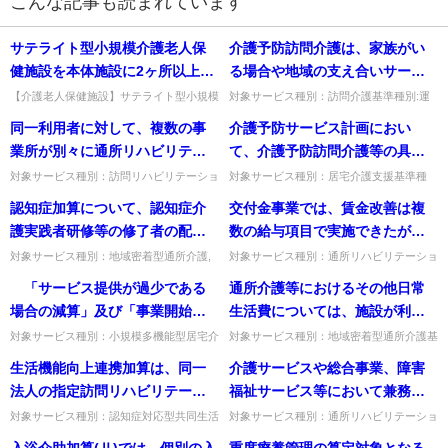
こんな記事も読まれています
サテライト型小規模介護老人保
介護予防訪問介護は、家族がい
健施設を本体施設に2ヶ所以上の
る場合や地域の支え合いサービ
設置する場合にあっては、「サ
スがあれば、まったく支給でき
【介護老人保健施設】サテライト型小規模
対象サービス種別：訪問介護基準種別:運
老健を2か所以上設置する場合の「医学管
営基準「介護予防訪問介護（支給の可
テライト型小規模介護老人保健
ないのか。
同一利用者に対して、複数の事
介護予防サービス計画におい
理等が適切に行われる場合」とは。本体・
否）」質問介護予防訪問介護は、家族がい
施設の入所者の医学管理等の処
サテライトに必要な職員数の...
る場合や地域の支え合いサービス...
業所が別々に通所リハビリテー
て、介護予防訪問介護等の具体
遇が適切に行われる場合」とい
ションを提供している場合、
的な回数やサービス提供日、サ
対象サービス種別：訪問リハビリテーショ
対象サービス種別：居宅介護支援基準種
う要件があるが、この具体的な
ン,通所リハビリテーション基準種別:介護
別:運営基準「介護予防支援（介護予防プ
各々の事業者がリハビリテーシ
ービス提供時間を設定する場
認知症加算について、認知症介
交付金事業では、賃金改善は複
内容如何。
報酬「リハビリテーションマネジメント加
ラン）」質問介護予防サービス計画におい
ョンマネジメント加算の算定要
合、介護予防プランの様式のど
算」質問同一利用者に対し...
て、介護予防訪問介護等の具体...
護実践者研修等の修了者の配置
数の給与項目で実施できたが、
件を満たしていれば、リハビリ
の部分に記載すればよいのか。
が求められているが、当該研修
加算においても同様の取り扱う
対象サービス種別：地域密着型通所介護,
対象サービス種別：通所リハビリテーショ
テーションマネジメント加算を
通所介護,認知症対応型通所介護基準種別:
ン,地域密着型通所介護,通所介護,認知症対
修了者は、介護職員以外の職種
のか。一時金で改善してもよい
「サービス提供が過少である
通所介護等におけるその他日常
各々算定できるか。
介護報酬「認知症加算について」質問認知
応型通所介護,短期入所生活介護,短期入所
（管理者、生活相談員、看護職
のか。
症加算について、認知症介...
療養介護,福祉用具貸...
場合の減算」及び「事業開始時
生活費については、施設が利用
員等）でもよいのか。
支援加算」における登録者数
者等から受領できる際の基準が
対象サービス種別：小規模多機能型居宅介
対象サービス種別：地域密着型通所介護基
護基準種別:その他Q&A「その他（※今回
準種別:運営基準「通所介護等におけるそ
に、障害者自立支援法に基づく
あるが、外部の事業者が利用者
生活機能向上連携加算は、同一
介護サービスや総合事業、障害
の報酬改定以外）」質問 「サービス提供
の他日常生活費の外部事業者からの取扱
基準該当生活介護等の利用者を
との契約を結びその費用を徴収
が過少である場合の減算」...
い」質問通所介護等におけるそ...
法人の指定訪問リハビリテーシ
福祉サービス等において兼務し
含めるのか。
する場合にもその基準は適用さ
ョン事業所若しくは指定通所リ
ている場合、配分ルールにおけ
対象サービス種別：認知症対応型共同生活
対象サービス種別：通所リハビリテーショ
れるか。
介護基準種別:介護報酬「生活機能向上連
ン,地域密着型通所介護,通所介護,認知症対
ハビリテーション事業所又はリ
る年収はどのように計算するの