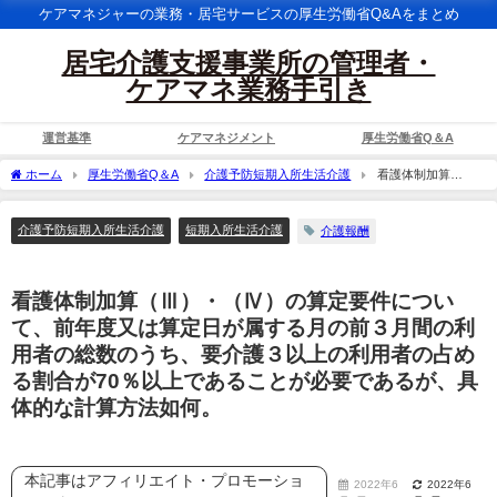
ケアマネジャーの業務・居宅サービスの厚生労働省Q&Aをまとめ
居宅介護支援事業所の管理者・
ケアマネ業務手引き
運営基準
ケアマネジメント
厚生労働省Q＆A
ホーム
厚生労働省Q＆A
介護予防短期入所生活介護
看護体制加算
（Ⅲ）・（Ⅳ）の算定要件について、前年度又は算定日が属する月の前３月間の利用
者の総数のうち、要介護３以上の利用者の占める割合が70％以上であることが必要で
介護予防短期入所生活介護
短期入所生活介護
介護報酬
あるが、具体的な計算方法如何。
看護体制加算（Ⅲ）・（Ⅳ）の算定要件につい
て、前年度又は算定日が属する月の前３月間の利
用者の総数のうち、要介護３以上の利用者の占め
る割合が70％以上であることが必要であるが、具
体的な計算方法如何。
本記事はアフィリエイト・プロモーショ
2022年6
2022年6