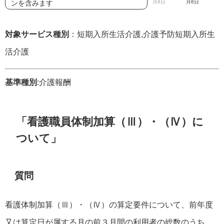
ンを含みます
月6日
月6日
対象サービス種別
：短期入所生活介護,介護予防短期入所生
活介護
基準種別
:介護報酬
「看護職員体制加算（Ⅲ）・（Ⅳ）に
ついて」
質問
看護体制加算（Ⅲ）・（Ⅳ）の算定要件について、前年度
又は算定日が属する月の前３月間の利用者の総数のうち、