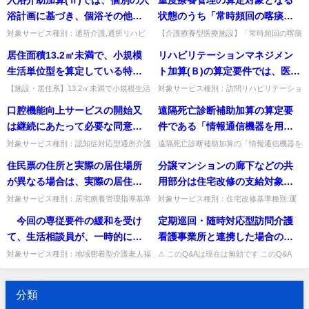
入浴介助加算(Ⅱ)では、個別の入
重度療養管理の算定対象となる
携加算」質問生活機能向上連携加算は、同
応型通所介護,短期入所生活介護,短期入所
ハビリテーションを実施してい
か。
一法人の指定訪問リハビリテ...
療養介護,訪問介護,...
浴計画に基づき、個浴その他の
状態のうち「常時頻回の喀痰吸
る医療提供施設（原則として許
利用者の居宅の状況に近い環境
引を実施している状態」の患者
対象サービス種別：通所介護,通所リハビ
【介護療養型医療施設】「常時頻回の喀痰
可病床数200床未満のものに限
リテーション,地域密着型通所介護,介護予
吸引」の患者に対する重度療養管理の算定
にて、入浴介助を行うこととな
に対する算定方法について
居住面積13.2㎡未満で、小規模
リハビリテーションマネジメン
る。）と連携する場合も算定で
防認知症対応型通所介護,認知症対応型通
方法。8回以上実施する日が月20日超の患
っているが、この場合の入浴介
所介護基準種別:介護報酬...
者について、8回以上実施...
生活単位型を算定している特別
ト加算(Ｂ)の算定要件では、医師
きるものと考えてよいか。
助とは具体的にどのような介助
養護老人ホームの居室は、ユニ
がリハビリテーション計画の内
【施設・居住系】13.2㎡未満で小規模生活
対象サービス種別：訪問リハビリテーショ
を想定しているのか。
単位型を算定する特養の居室はユニット型
ン,通所リハビリテーション基準種別:介護
ット型個室となるのか。
容について利用者又はその家族
口腔機能向上サービスの開始又
遠隔死亡診断補助加算の算定要
個室・準個室どちらか。経過措置対象とし
報酬「リハビリテーションマネジメント加
へ説明することとされている。
て今後もユニット型個室...
算」質問リハビリテーショ...
は継続にあたって必要な同意に
件である「情報通信機器を用い
リハビリテーション会議の構成
は、利用者又はその家族の自署
た在宅での看取りに係る研修」
対象サービス種別：認知症対応型通所介護
遠隔死亡診断補助加算の「情報通信機器を
員の参加については、テレビ電
基準種別:介護報酬「口腔機能向上加算
用いた在宅での看取りに係る研修」は、現
又は押印は必ずしも必要ではな
には、具体的にどのようなもの
住民票の住所と実際の居住場所
分譲マンションの廊下などの共
話装置等を使用しても差し支え
（通所サービス）」質問口腔機能向上サー
時点では、厚生労働省「在宅看取りに関す
いと考えるが如何。
があるか。
ビスの開始又は継続にあたって...
る研修事業」（平成29〜3...
が異なる場合は、実際の居住場
用部分は住宅改修の支給対象と
ないとされているが、リハビリ
所で「単一建物居住者」の人数
なるか。
テーション計画の内容について
対象サービス種別：居宅療養管理指導基準
対象サービス種別：住宅改修基準種別:運
種別:介護報酬「単一建物居住者」質問住
営基準「分譲マンション共用部分の改修
を判断してよいか。
医師が利用者又はその家族へテ
今回の専従要件の緩和を受け
定期巡回・随時対応型訪問介護
民票の住所と実際の居住場所が異なる場合
費」質問分譲マンションの廊下などの共用
レビ電話装置等を介して説明し
は、実際の居住場所で「単一...
部分は住宅改修の支給対象とな...
て、生活相談員が、一時的に入
看護事業所と連携した場合の報
た場合、リハビリテーションマ
院した入所者の状況確認のため
酬を算定する場合、訪問看護で
対象サービス種別：地域密着型介護老人福
⚠ このQ&Aは現在は無効です このQ&A
ネジメント加算(Ｂ)の算定要件を
祉施設基準種別:人員基準「特別養護老人
は、その後の制度改正等により削除・無効
の外出をすることは認められる
設定されている全ての加算が算
満たすか。
ホームの職員に係る「専従要件」の緩和関
となっています（処遇改善加算など、要件
か。
定できるのか。
係」質問 今回の専従要件の...
が変更さ...
分類