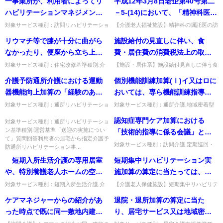
一事業所が、利用者によってリ
平成12年3月8日老企第40号第二
ハビリテーションマネジメント
－5-(14)において、「精神科医が
加算(Ａ)イ又はロ若しくは(Ｂ)イ
嘱託医である場合は、配置医師
対象サービス種別：訪問リハビリテーショ
【介護老人福祉施設】精神科の嘱託医の訪
ン,通所リハビリテーション基準種別:介護
問回数が月4回未満でも、認知症入所者の
又はロを取得するということは
と勤務する回数が月4回までは算
リウマチ等で膝が十分に曲がら
施設給付の見直しに伴い、食
報酬「リハビリテーションマネジメント加
療養指導加算を算定できるか。精神科嘱託
可能か。
定の基礎としない（月6回以上で
算」質問一事業所が、利用...
医が療養指導を行っていれば...
なかったり、便座から立ち上が
費・居住費の消費税法上の取扱
あって初めて算定できる）」と
るのがきつい場合等に、既存の
いはどうなるのか。
対象サービス種別：住宅改修基準種別:介
【施設・居住系】施設給付見直しに伴う食
あるが、例えば嘱託医が内科医
護報酬「洋式便器の改修工事」質問リウマ
費・居住費の消費税法上の取扱い。特別な
洋式便器の便座の高さを高くし
介護予防通所介護における運動
個別機能訓練加算(Ⅰ)イ又はロに
と精神科医の2名であり、配置医
チ等で膝が十分に曲がらなかったり、便座
食費・居住費を除き、従前どおり非課税と
たい場合、次の工事は便器の取
から立ち上がるのがきつい場...
して取り扱う。出典：平成1...
器機能向上加算の「経験のある
おいては、専ら機能訓練指導員
師としての勤務回数がそれぞれ
替として住宅改修の支給対象と
介護職員」とは何か。
の職務に従事する理学療法士等
内科医が月4回、精神科医が月2
対象サービス種別：通所リハビリテーショ
対象サービス種別：通所介護,地域密着型
なるか。 ①洋式便器をかさ上げ
ン基準種別:介護報酬「介護予防通所介
通所介護基準種別:介護報酬「管理者が専
を配置する必要があるが、指定
回である場合であっても、嘱託
認知症専門ケア加算における
する工事 ②便座の高さが高い洋
護・通所リハビリテーション （選択的サ
対象サービス種別：通所リハビリテーショ
ら機能訓練指導員の職務に従事する理学療
通所介護（指定地域密着型通所
医全体の訪問回数ではなく、嘱
ービス：運動器機能向上加算）...
ン基準種別:運営基準「送迎の実施につい
法士等を兼務した場合の個別...
「技術的指導に係る会議」と、
式便器に取り替える場合 ③補高
介護）事業所に配置が義務づけ
託医である精神科医の訪問回数
て」質問回答利用者の居宅から指定介護予
特定事業所加算やサービス提供
便座を用いて座面の高さを高く
対象サービス種別：訪問介護,定期巡回・
防通所リハビリテーション事...
られている管理者がこれを兼ね
をみて加算の算定を考えるとい
随時対応型訪問介護看護,夜間対応型訪問
体制強化加算における「事業所
する場合
短期入所生活介護の専用居室
短期集中リハビリテーション実
ることは可能か。
うことでこの場合は加算を算定
介護,介護予防訪問入浴介護,訪問入浴介護,
における従業者の技術指導を目
短期入所生活介護,介護...
や、特別養護老人ホームの空床
施加算の算定に当たっては、退
することはできないか。
的とした会議」が同時期に開催
利用を行っている場合の特別養
院(所）日又は認定日から直近の
対象サービス種別：短期入所生活介護,介
【介護老人保健施設】短期集中リハビリテ
される場合であって、当該会議
護予防短期入所生活介護基準種別:介護報
ーション実施加算は、各報酬区分を継続的
護老人ホームの居室に空床があ
リハビリテーションを評価する
ケアマネジャーからの紹介があ
退院・退所加算の算定に当た
の検討内容の１つが、認知症ケ
酬「緊急時における基準緩和」質問 短期
に算定しないと算定できないのか。継続的
る場合であっても、緊急利用者
報酬区分を算定した上で、継続
入所生活介護の専用居室や、...
な算定がなくても、各区分の...
った時点で既に同一敷地内建物
り、居宅サービス又は地域密着
アの技術的指導についての事項
の希望する利用日数の関係又は
的に各報酬区分を算定しなけれ
等に居住する利用者であること
型サービスを利用した場合、具