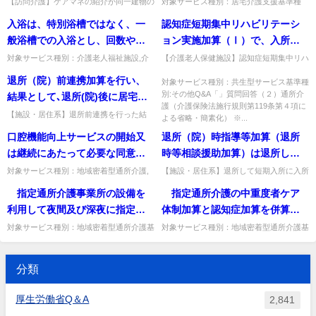
で、当該会議に登録ヘルパーを
【訪問介護】ケアマネの紹介が同一建物の
対象サービス種別：居宅介護支援基準種
男女部屋の関係から当該空床を
ば、算定は認められないか。
利用者ばかりで割合90％以上となった場
別:介護報酬「退院・退所加算」質問退
が多く、これにより割合が90％
体的にいつの月に算定するの
含めた全ての訪問介護員等や全
入浴は、特別浴槽ではなく、一
認知症短期集中リハビリテーシ
利用することができないときに
合、同一建物減算の正当な理由に該当する
院・退所加算の算定に当たり、居宅サービ
以上となった場合については、
か。
ての従業者が参加した場合、両
か。紹介がないことのみを理...
ス又は地域密着型サービスを利用...
般浴槽での入浴とし、回数やケ
ョン実施加算（Ⅰ）で、入所者
は、静養室を使用して短期入所
正当な理由に該当すると考えて
会議を開催したものと考えてよ
アの方法についても、個人の習
が社会福祉施設等へ退所する希
生活介護を提供してもよいか。
対象サービス種別：介護老人福祉施設,介
【介護老人保健施設】認知症短期集中リハ
よいか。
いのか。
護老人保健施設,介護医療院基準種別:介護
加算(Ⅰ)で、施設退所希望でも入所前の居
慣や希望を尊重することが要件
望がある場合でも、入所前に生
退所（院）前連携加算を行い、
報酬「自立支援促進加算の算定要件」質問
宅を訪問してよいか。有益な情報が得られ
対象サービス種別：共生型サービス基準種
となっているが、仮に入所者の
活していた居宅を訪問する方が
入浴は、特別浴槽ではなく...
る等、適切と考えられる場...
別:その他Q&A「」質問回答（２）通所介
結果として､退所(院)後に居宅サ
状態から一般浴槽を使用困難な
有益な情報が得られる場合等に
護（介護保険法施行規則第119条第４項に
ービスを利用しなかった場合も
【施設・居住系】退所前連携を行った結
よる省略・簡素化） ※...
場合は要件を満たすことになる
は、居宅に訪問することとして
果、退所後に居宅サービスを利用しなかっ
算定できるか。
口腔機能向上サービスの開始又
退所（院）時指導等加算（退所
のか。
差し支えないか。
た場合も算定できるか。同意を得て調整を
行っていれば算定して差し支え...
は継続にあたって必要な同意に
時等相談援助加算）は退所して
は、利用者又はその家族の自署
短期入所サービス事業所に入所
対象サービス種別：地域密着型通所介護,
【施設・居住系】退所して短期入所に入所
通所介護,認知症対応型通所介護基準種別:
する場合、退所時指導等加算は算定できる
又は押印は必ずしも必要ではな
する場合も算定できるか。
指定通所介護事業所の設備を
指定通所介護の中重度者ケア
介護報酬「口腔機能向上加算（通所サービ
か。引き続き短期入所を利用する場合は算
いと考えるが如何。
ス）」質問口腔機能向上サ...
定不可（緊急利用等は例外）...
利用して夜間及び深夜に指定通
体制加算と認知症加算を併算定
所介護以外のサービスを提供す
する場合、認知症介護に係る研
対象サービス種別：地域密着型通所介護基
対象サービス種別：地域密着型通所介護基
準種別:介護報酬「指定通所介護事業所等
準種別:介護報酬「認知症加算・中重度者
る事業所については、平成27年
修を修了している看護職員１人
の設備を利用した宿泊サービス」質問 指
ケア体制加算について」質問 指定通所介
４月１日から届出制が導入され
を、指定通所介護を行う時間帯
定通所介護事業所の設備を利...
護の中重度者ケア体制加算と...
分類
るが、本届出が行われていなか
を通じて配置すれば、認知症介
った場合や事故報告がなかった
護に係る研修を修了している看
厚生労働省Q＆A
2,841
場合の罰則等の規定はあるか。
護職員１人の配置でそれぞれの