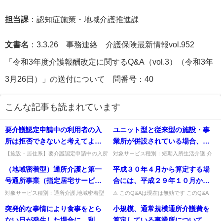
担当課
：認知症施策・地域介護推進課
文書名
：3.3.26 事務連絡 介護保険最新情報vol.952
「令和3年度介護報酬改定に関するQ&A（vol.3）（令和3年
3月26日）」の送付について 問番号：40
こんな記事も読まれています
要介護認定申請中の利用者の入
ユニット型と従来型の施設・事
所は拒否できないと考えてよい
業所が併設されている場合、夜
か。
勤職員配置加算の要件を満たす
【施設・居住系】要介護認定申請中の入所
対象サービス種別：短期入所生活介護,介
を拒否できるか、自立認定でも入所可か。
護予防短期入所生活介護基準種別:介護報
職員はそれぞれに配置する必要
（地域密着型）通所介護と第一
平成３０年４月から算定する場
要介護が明らかなら受入可（要説明・同
酬「夜勤職員配置加算」質問ユニット型と
があるか。
意）、明らかに自立の申込は拒...
従来型の施設・事業所が併設...
号通所事業（指定居宅サービス
合には、平成２９年１０月から
等の事業の人員、設備及び運営
の実績を用いることになるの
対象サービス種別：通所介護,地域密着型
⚠ このQ&Aは現在は無効です このQ&A
通所介護基準種別:介護報酬「（地域密着
は、その後の制度改正等により削除・無効
に関する基準（平成11年厚生省
か。
突発的な事情により食事をとら
小規模、通常規模通所介護費を
型）通所介護と第一号通所事業が一体的に
となっています（処遇改善加算など、要件
令第37号）第93条第１項第３号
行われている場合」質問（地...
が変更さ...
ない日が発生した場合に、利用
算定している事業所について