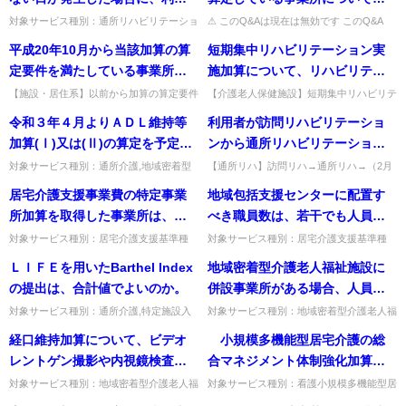
に規定する第一号通所事業をい
者負担を徴収しても差し支えな
は、月平均の利用者数で定員超
対象サービス種別：通所リハビリテーショ
⚠ このQ&Aは現在は無効です このQ&A
う。以下同じ。）を一体的に行
ン基準種別:運営基準「食費関係」質問突
は、その後の制度改正等により削除・無効
いか。
過した場合となっているが、今
平成20年10月から当該加算の算
短期集中リハビリテーション実
う事業所にあっては、それぞれ
発的な事情により食事をとらない日が発生
となっています（処遇改善加算など、要件
回の改正で月平均の利用者数と
した場合に、利用者負担を徴...
が変更さ...
定要件を満たしている事業所に
施加算について、リハビリテー
の事業ごとに利用定員を定める
された趣旨は。
ついては、平成21年4月から算定
ションマネジメントが行われて
のか。それとも両事業の利用者
【施設・居住系】以前から加算の算定要件
【介護老人保健施設】短期集中リハビリテ
を満たしている事業所は、改定後に算定で
ーション実施加算は連日算定できるか、時
は可能か。
いれば、連日の算定となるの
を合算して利用定員を定めるの
令和３年４月よりＡＤＬ維持等
利用者が訪問リハビリテーショ
きるか。要件に該当すれば算定可能であ
間の条件はあるか。個別リハを実施した日
か。
か。また、利用者の数が利用定
る。出典：平成18年4月改定...
に限り算定でき、連日必要な...
加算(Ⅰ)又は(Ⅱ)の算定を予定し
ンから通所リハビリテーション
員を超える場合（いわゆる定員
ていたが、５月10日までにＬＩ
へ移行して、通所リハビリテー
対象サービス種別：通所介護,地域密着型
【通所リハ】訪問リハ→通所リハ→（2月
超過減算）については、どのよ
通所介護,認知症対応型通所介護,特定施設
で）通所介護へ移行した場合、訪問リハの
ＦＥに令和２年度のデータを提
ション利用開始後2月で通所介護
居宅介護支援事業費の特定事業
地域包括支援センターに配置す
うに取り扱うべきか。
入居者生活介護,地域密着型特定施設入居
社会参加支援加算の要件を満たすか。満た
出できず、ＬＩＦＥを用いて加
に移行した場合、訪問リハビリ
者生活介護,介護老人福祉...
したこととなる。出典：平成...
所加算を取得した事業所は、毎
べき職員数は、若干でも人員配
算の算定基準を満たすかどうか
テーションの社会参加支援加算
月、「所定の記録」を策定しな
置基準を上回る（例えば1号被保
対象サービス種別：居宅介護支援基準種
対象サービス種別：居宅介護支援基準種
を確認できないが、どのように
の算定要件を満たしたこととな
別:介護報酬「特定事業所加算」質問居宅
別:その他Q&A「」質問地域包括支援セン
ければならないこととされてい
険者6,050人）場合には、基準に
ＬＩＦＥを用いたBarthel Index
地域密着型介護老人福祉施設に
算定することが可能か。
るか。
介護支援事業費の特定事業所加算を取得し
ターに配置すべき職員数は、若干でも人員
るが、その様式は示されるの
従って3職種各1名×2の体制が必
た事業所は、毎月、「所定の記...
配置基準を上回る（例えば1...
の提出は、合計値でよいのか。
併設事業所がある場合、人員基
か。
要か。
準はどのように緩和されるか。
対象サービス種別：通所介護,特定施設入
対象サービス種別：地域密着型介護老人福
居者生活介護,介護老人福祉施設,地域密着
祉施設基準種別:人員基準「併設事業所の
経口維持加算について、ビデオ
小規模多機能型居宅介護の総
型通所介護,認知症対応型通所介護,地域密
人員基準緩和」質問地域密着型介護老人福
着型特定施設入居者生活...
祉施設に併設事業所がある場...
レントゲン撮影や内視鏡検査を
合マネジメント体制強化加算に
行った場合、費用は利用者の負
ついて、「地域における活動へ
対象サービス種別：地域密着型介護老人福
対象サービス種別：看護小規模多機能型居
祉施設基準種別:介護報酬「経口維持加
宅介護基準種別:介護報酬「総合マネジメ
担となると考えてよろしいか。
の参加の機会が確保されてい