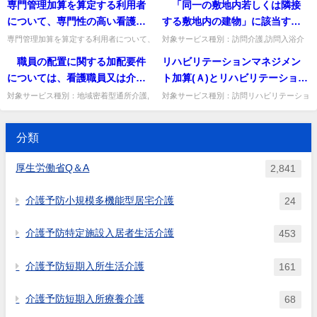
専門管理加算を算定する利用者
「同一の敷地内若しくは隣接
算」質問経口維持加算について、ビデオレ
ント体制強化加算について」質問 小規模
る」こととあるが、具体的な取
ントゲン撮影や内視鏡検査を行...
多機能型居宅介護の総合マネ...
について、専門性の高い看護師
する敷地内の建物」に該当する
組内容や取組頻度についてどの
による訪問と他の看護師等によ
もの以外の集合住宅に居住する
専門管理加算を算定する利用者について、
対象サービス種別：訪問介護,訪問入浴介
ように考えればよいか。
専門性の高い看護師による訪問と他の看護
護,訪問看護,訪問リハビリテーション,居宅
る訪問を組み合わせて指定訪問
利用者に対し訪問する場合、利
職員の配置に関する加配要件
リハビリテーションマネジメン
師等による訪問を組み合わせて指定訪問看
療養管理指導,夜間対応型訪問介護基準種
看護を実施してよいか。
用者が１月あたり２０人以上の
護を実施して差し支えありま...
別:介護報酬「集合住宅...
については、看護職員又は介護
ト加算(Ａ)とリハビリテーション
場合減算の対象となるが、算定
職員を常勤換算方法で２以上確
マネジメント加算(Ｂ)について
対象サービス種別：地域密着型通所介護,
対象サービス種別：訪問リハビリテーショ
月の前月の実績で減算の有無を
通所介護,認知症対応型通所介護基準種別:
ン,通所リハビリテーション基準種別:介護
保していることに加え、これと
は、同時に取得することはでき
判断することとなるのか。
介護報酬「認知症加算について」質問 職
報酬「リハビリテーションマネジメント加
別に認知症介護実践者研修等の
ないが、月によって加算の算定
員の配置に関する加配要件...
算」質問リハビリテーショ...
分類
修了者を１名以上配置する必要
要件の可否で加算を選択するこ
があるか。
とは可能か。
厚生労働省Q＆A
2,841
介護予防小規模多機能型居宅介護
24
介護予防特定施設入居者生活介護
453
介護予防短期入所生活介護
161
介護予防短期入所療養介護
68