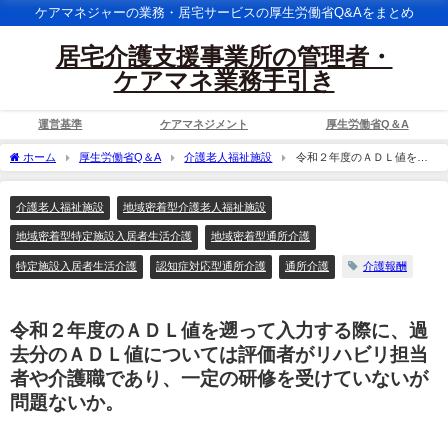
ケアマネジャーの業務・居宅サービスの厚生労働省Q&Aをまとめ
居宅介護支援事業所の管理者・
ケアマネ業務手引き
運営基準
ケアマネジメント
厚生労働省Q＆A
ホーム
厚生労働省Q＆A
介護老人福祉施設
令和２年度のＡＤＬ値を遡
って入力する際に、過去分のＡＤＬ値については評価者がリハビリ担当者や介護職で
あり、一定の研修を受けていないが問題ないか。
介護老人福祉施設
地域密着型介護老人福祉施設
地域密着型特定施設入居者生活介護
地域密着型通所介護
特定施設入居者生活介護
認知症対応型通所介護
通所介護
介護報酬
令和２年度のＡＤＬ値を遡って入力する際に、過
去分のＡＤＬ値については評価者がリハビリ担当
者や介護職であり、一定の研修を受けていないが
問題ないか。